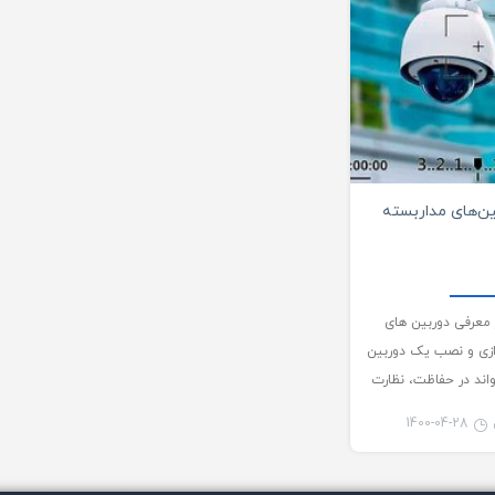
0
ن‌های مداربسته
 معرفی دوربین های
دازی و نصب یک دوربین
اند در حفاظت، نظارت
حل…
1400-04-28