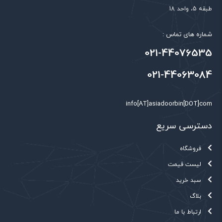
طبقه 5، واحد 18
شماره های تماس :
021-44076535
021-44063084
info[AT]asiadoorbin[DOT]com
دسترسی سریع
فروشگاه
لیست قیمت
سبد خرید
بلاگ
ارتباط با ما