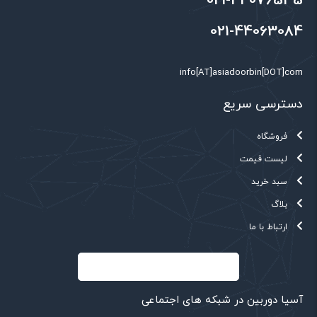
021-44076535
021-44063084
info[AT]asiadoorbin[DOT]com
دسترسی سریع
فروشگاه
لیست قیمت
سبد خرید
بلاگ
ارتباط با ما
آسیا دوربین در شبکه های اجتماعی