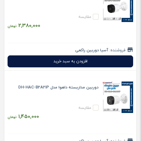
مقایسه
2,380,000
تومان
فروشنده:
آسیا دوربین راکعی
افزودن به سبد خرید
دوربین مداربسته داهوا مدل DH-HAC-B2A21P
مقایسه
1,450,000
تومان