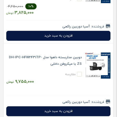
4,250,000
10%
3,825,000
تومان
فروشنده:
آسیا دوربین راکعی
افزودن به سبد خرید
دوبین مداربسته داهوا مدل DH-IPC-HFW2431TP-
ZS با میکروفن داخلی
مقایسه
9,755,000
تومان
فروشنده:
آسیا دوربین راکعی
افزودن به سبد خرید