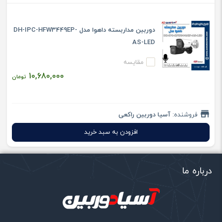
دوربین مداربسته داهوا مدل DH-IPC-HFW3449EP-
AS-LED
مقایسه
10,680,000
تومان
فروشنده:
آسیا دوربین راکعی
افزودن به سبد خرید
درباره ما