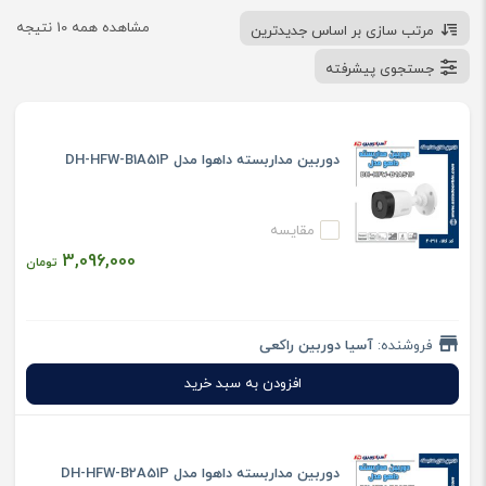
اینترنتی و لیست قیمت انواع دوربین مداربسته ایرانی و خارجی
مشاهده همه 10 نتیجه
مرتب سازی بر اساس جدیدترین
وایرلس،رم خور،لامپی، دید در شب در اندازه های کوچک و بزرگ
جستجوی پیشرفته
دوربین مداربسته داهوا مدل DH-HFW-B1A51P
مقایسه
3,096,000
تومان
فروشنده:
آسیا دوربین راکعی
افزودن به سبد خرید
دوربین مداربسته داهوا مدل DH-HFW-B2A51P