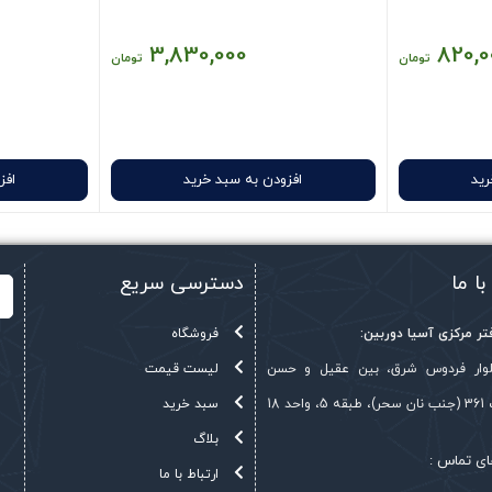
3,830,000
820,0
تومان
تومان
رید
افزودن به سبد خرید
افز
با ما
دسترسی سریع
ر مرکزی آسیا دوربین:
فروشگاه
بلوار فردوس شرق، بین عقیل و حسن
لیست قیمت
حد 18
سبد خرید
بلاگ
ای تماس :
ارتباط با ما