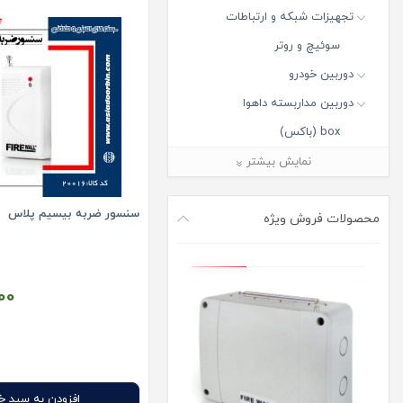
تجهیزات شبکه و ارتباطات
سوئیچ و روتر
دوربین خودرو
دوربین مداربسته داهوا
box (باکس)
Bullet (بالت)
نمایش بیشتر
Dome (دام)
سنسور ضربه بیسیم پلاس
Fisheye (فیش آی)
محصولات فروش ویژه
Panorama PTZ (پاروناما پی تی
زد)
00
PTZ (پی تی زد)
Turret (تورت)
دوربین مدار بسته آی پی
دوربین مدار بسته ارزان قیمت
افزودن به سبد خ