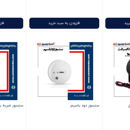
رید
افزودن به سبد خرید
افز
ل
سنسور دود باسیم
سنسور ضربه با