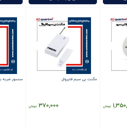
ریپیتر(افزایش دهنده برد سنسورهای
بی سیم)
3,830,000
ان
تومان
مگنت بی سیم فایروال
سنسور ضربه ب
370,000
1,350
تومان
تومان