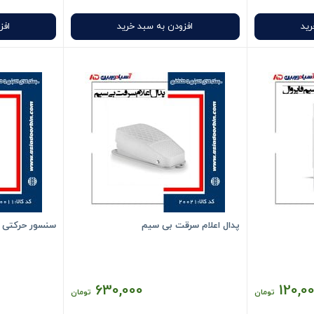
رید
افزودن به سبد خرید
افز
پدال اعلام سرقت بی سیم
سنسور حرکتی بی
630,000
120,0
تومان
تومان