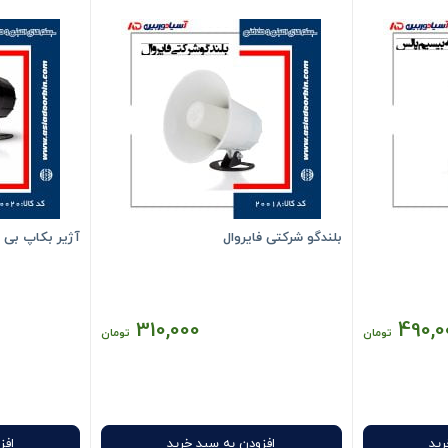
بلندگو شرکتی فایروال
آژیر بکاپ بی 
310,000
490,0
تومان
تومان
رید
افزودن به سبد خرید
افز