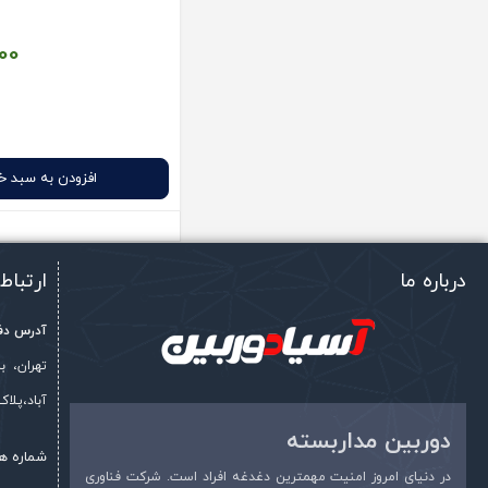
00
افزودن به سبد خ
درباره ما
ارتباط 
آدرس دفت
تهران، 
آباد،پلاک 361 (جنب نان سحر)، طبقه 5، وا
دوربین مداربسته
شماره ه
در دنیای امروز امنیت مهمترین دغدغه افراد است. شرکت فناوری