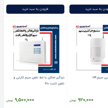
ودن به سبد خرید
افزودن به سبد خرید
 سیم H9
دزدگیر اماکن با خط تلفن سیم کارتی و
تلفن ثابت F10
9,500,000
920,000
تومان
تومان