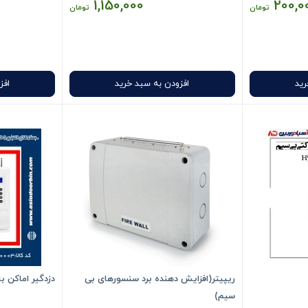
1,150,000
200,0
تومان
تومان
رید
افزودن به سبد خرید
افز
ریپیتر(افزایش دهنده برد سنسورهای بی
دزدگیر اماکن با 
سیم)