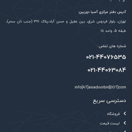
آدرس دفتر مرکزی آسیا دوربین:
تهران، بلوار فردوس شرق، بین عقیل و حسن آباد،پلاک 361 (جنب نان سحر)،
طبقه 5، واحد 18
شماره های تماس :
021-44076535
021-44063084
info[AT]asiadoorbin[DOT]com
دسترسی سریع
فروشگاه
لیست قیمت