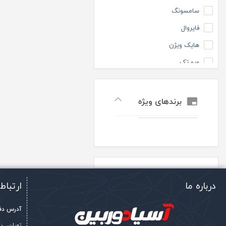
گروه اقتصادی
سامسونگ
فایروال
هایک ویژن
ویو تک
برندهای ویژه
درباره ما
ارتباط 
آدرس دفت
تهران، 