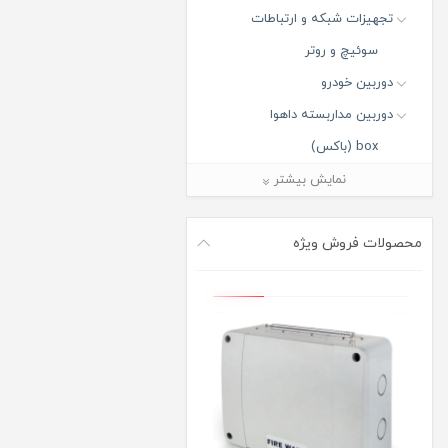
تجهیزات شبکه و ارتباطات
سوئیچ و روتر
دوربین خودرو
دوربین مداربسته داهوا
box (باکس)
Bullet (بالت)
نمایش بیشتر
Dome (دام)
Fisheye (فیش آی)
محصولات فروش ویژه
Panorama PTZ (پاروناما پی تی
زد)
PTZ (پی تی زد)
Turret (تورت)
دوربین مدار بسته آی پی
دوربین مدار بسته ارزان قیمت