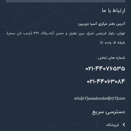
ارتباط با ما
آدرس دفتر مرکزی آسیا دوربین:
تهران، بلوار فردوس شرق، بین عقیل و حسن آباد،پلاک 361 (جنب نان سحر)،
طبقه 5، واحد 18
شماره های تماس :
021-44076535
021-44063084
info[AT]asiadoorbin[DOT]com
دسترسی سریع
فروشگاه