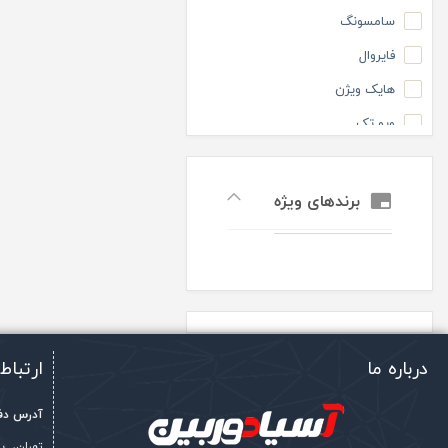
گروه اقتصادی
سامسونگ
فایروال
هایک ویژن
ویو تک
برندهای ویژه
درباره ما
ارتباط 
آدرس دفت
تهران، 