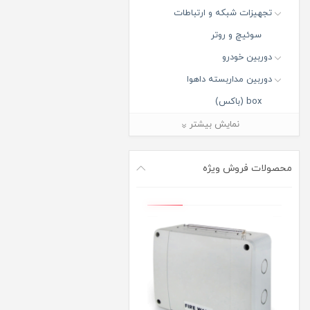
تجهیزات شبکه و ارتباطات
سوئیچ و روتر
دوربین خودرو
دوربین مداربسته داهوا
box (باکس)
Bullet (بالت)
نمایش بیشتر
Dome (دام)
Fisheye (فیش آی)
محصولات فروش ویژه
Panorama PTZ (پاروناما پی تی
زد)
PTZ (پی تی زد)
Turret (تورت)
دوربین مدار بسته آی پی
دوربین مدار بسته ارزان قیمت