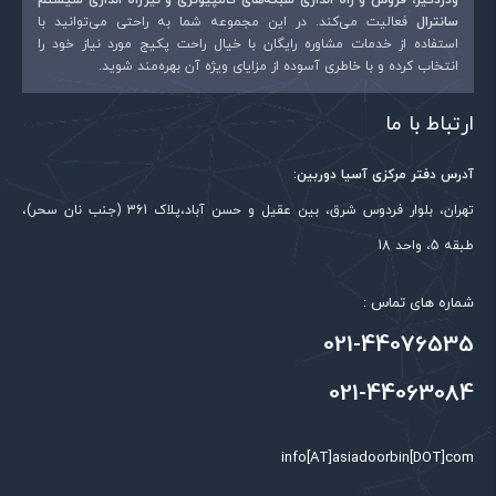
ودزدگیر، فروش و راه اندازی شبکه‌های کامپیوتری و نیزراه اندازی سیستم
سانترال
فعالیت می‌کند. در این مجموعه شما به راحتی می‌توانید با
استفاده از خدمات مشاوره رایگان با خیال راحت پکیج مورد نیاز خود را
انتخاب کرده و با خاطری آسوده از مزایای ویژه آن بهره‌مند شوید.
ارتباط با ما
آدرس دفتر مرکزی آسیا دوربین:
تهران، بلوار فردوس شرق، بین عقیل و حسن آباد،پلاک 361 (جنب نان سحر)،
طبقه 5، واحد 18
شماره های تماس :
021-44076535
021-44063084
info[AT]asiadoorbin[DOT]com