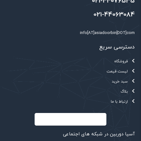
021-44076535
021-44063084
info[AT]asiadoorbin[DOT]com
دسترسی سریع
فروشگاه
لیست قیمت
سبد خرید
بلاگ
ارتباط با ما
آسیا دوربین در شبکه های اجتماعی