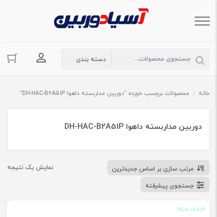
ورود به حسا
خانه
/
محصولات برچسب خورده “دوربین مداربسته داهوا DH-HAC-B2A51P”
دوربین مداربسته داهوا DH-HAC-B2A51P
نمایش یک نتیجه
مرتب سازی بر اساس جدیدترین
جستجوی پیشرفته
فروش ویژه!