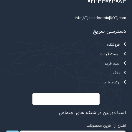
021-44063084
info[AT]asiadoorbin[DOT]com
دسترسی سریع
فروشگاه
لیست قیمت
سبد خرید
بلاگ
ارتباط با ما
آسیا دوربین در شبکه های اجتماعی
اطلاع از آخرین محصولات: