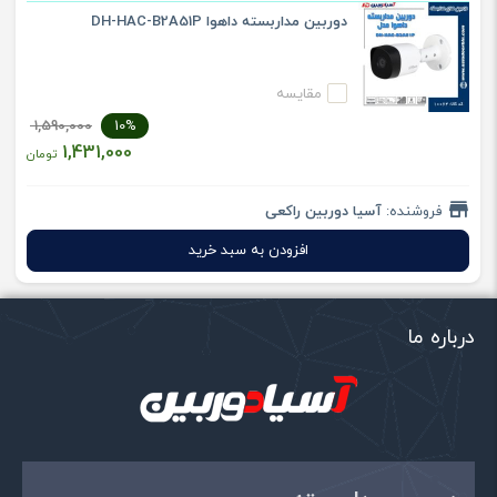
دوربین مداربسته داهوا DH-HAC-B2A51P
مقایسه
1,590,000
10%
1,431,000
تومان
فروشنده:
آسیا دوربین راکعی
افزودن به سبد خرید
درباره ما