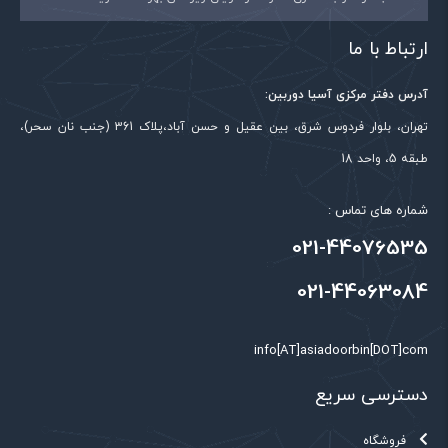
ارتباط با ما
آدرس دفتر مرکزی آسیا دوربین:
تهران، بلوار فردوس شرق، بین عقیل و حسن آباد،پلاک 361 (جنب نان سحر)،
طبقه 5، واحد 18
شماره های تماس :
021-44076535
021-44063084
info[AT]asiadoorbin[DOT]com
دسترسی سریع
فروشگاه