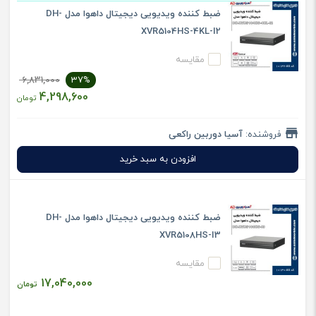
ضبط کننده ویدیویی دیجیتال داهوا مدل DH-
XVR5104HS-4KL-I2
مقایسه
6,831,000
37%
4,298,600
تومان
فروشنده:
آسیا دوربین راکعی
افزودن به سبد خرید
ضبط کننده ویدیویی دیجیتال داهوا مدل DH-
XVR5108HS-I3
مقایسه
17,040,000
تومان