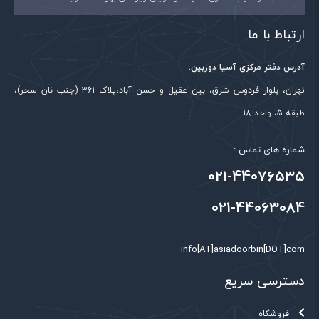
ارتباط با ما
آدرس دفتر مرکزی آسیا دوربین:
تهران، بلوار فردوس شرق، بین عقیل و حسن آباد،پلاک 361 (جنب نان سحر)،
طبقه 5، واحد 18
شماره های تماس :
021-44076535
021-44063084
info[AT]asiadoorbin[DOT]com
دسترسی سریع
فروشگاه