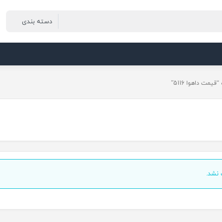
مت داهوا 5116”
نشد.