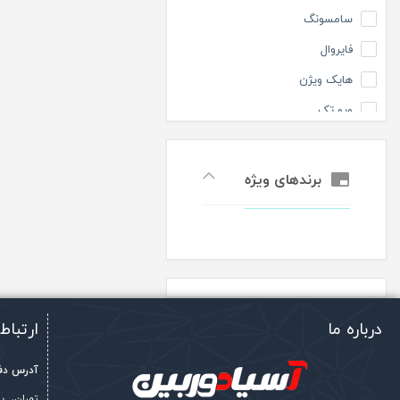
گروه اقتصادی
سامسونگ
فایروال
هایک ویژن
ویو تک
برندهای ویژه
درباره ما
ارتباط 
آدرس دفت
تهران، 