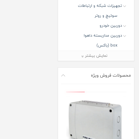
تجهیزات شبکه و ارتباطات
سوئیچ و روتر
دوربین خودرو
دوربین مداربسته داهوا
box (باکس)
Bullet (بالت)
نمایش بیشتر
Dome (دام)
Fisheye (فیش آی)
محصولات فروش ویژه
Panorama PTZ (پاروناما پی تی
زد)
PTZ (پی تی زد)
Turret (تورت)
دوربین مدار بسته آی پی
دوربین مدار بسته ارزان قیمت