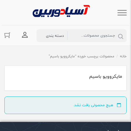
ورود به حسا
خانه
/
محصولات برچسب خورده “مایکروویو باسیم”
مایکروویو باسیم
هیچ محصولی یافت نشد.