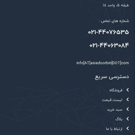
طبقه 5، واحد 18
شماره های تماس :
021-44076535
021-44063084
info[AT]asiadoorbin[DOT]com
دسترسی سریع
فروشگاه
لیست قیمت
سبد خرید
بلاگ
ارتباط با ما