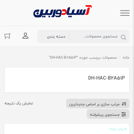
ورود به حسا
خانه
/
محصولات برچسب خورده “DH-HAC-B2A51P”
DH-HAC-B2A51P
نمایش یک نتیجه
مرتب سازی بر اساس جدیدترین
جستجوی پیشرفته
فروش ویژه!