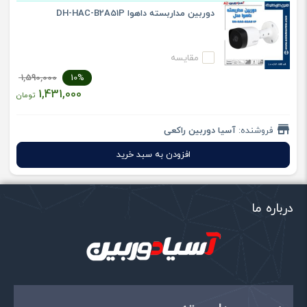
دوربین مداربسته داهوا DH-HAC-B2A51P
مقایسه
1,590,000
10%
1,431,000
تومان
فروشنده:
آسیا دوربین راکعی
افزودن به سبد خرید
درباره ما