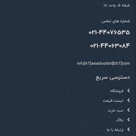
طبقه 5، واحد 18
شماره های تماس :
021-44076535
021-44063084
info[AT]asiadoorbin[DOT]com
دسترسی سریع
فروشگاه
لیست قیمت
سبد خرید
بلاگ
ارتباط با ما