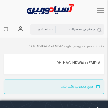
ورود به حسا
خانه
/
محصولات برچسب خورده “DH-HAC-HDW1500EMP-A”
DH-HAC-HDW1500EMP-A
هیچ محصولی یافت نشد.