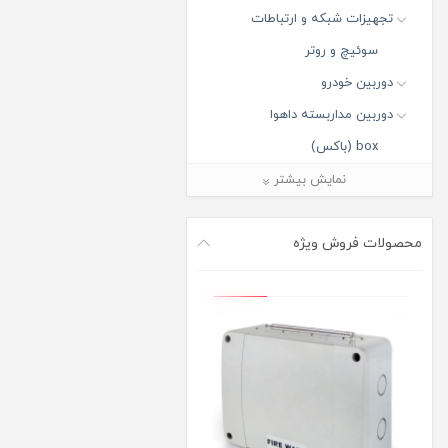
تجهیزات شبکه و ارتباطات
سوئیچ و روتر
دوربین خودرو
دوربین مداربسته داهوا
box (باکس)
Bullet (بالت)
نمایش بیشتر
Dome (دام)
Fisheye (فیش آی)
محصولات فروش ویژه
Panorama PTZ (پاروناما پی تی
زد)
PTZ (پی تی زد)
Turret (تورت)
دوربین مدار بسته آی پی
دوربین مدار بسته ارزان قیمت