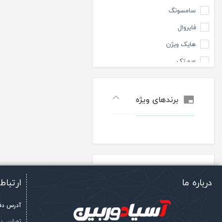
گروه اقتصادی
سامسونگ
فایروال
هایک ویژن
ویو تک
برندهای ویژه
درباره ما
ارتباط 
آدرس دفت
تهران، 