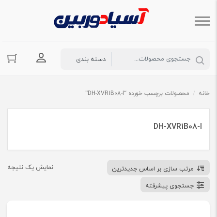
ورود به حسا
خانه
/
محصولات برچسب خورده “DH-XVR1B08-I”
DH-XVR1B08-I
نمایش یک نتیجه
مرتب سازی بر اساس جدیدترین
جستجوی پیشرفته