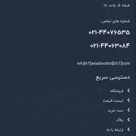
طبقه 5، واحد 18
شماره های تماس :
021-44076535
021-44063084
info[AT]asiadoorbin[DOT]com
دسترسی سریع
فروشگاه
لیست قیمت
سبد خرید
بلاگ
ارتباط با ما