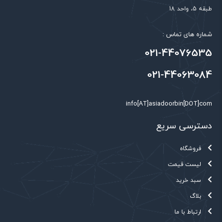
طبقه 5، واحد 18
شماره های تماس :
021-44076535
021-44063084
info[AT]asiadoorbin[DOT]com
دسترسی سریع
فروشگاه
لیست قیمت
سبد خرید
بلاگ
ارتباط با ما