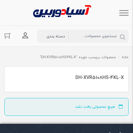
ورود به حسا
خانه
/
محصولات برچسب خورده “DH-XVR5108HS-4KL-X”
DH-XVR5108HS-4KL-X
هیچ محصولی یافت نشد.