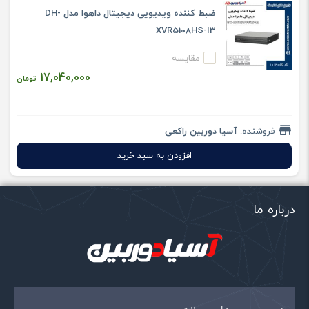
ضبط کننده ویدیویی دیجیتال داهوا مدل DH-
XVR5108HS-I3
مقایسه
17,040,000
تومان
فروشنده:
آسیا دوربین راکعی
افزودن به سبد خرید
درباره ما