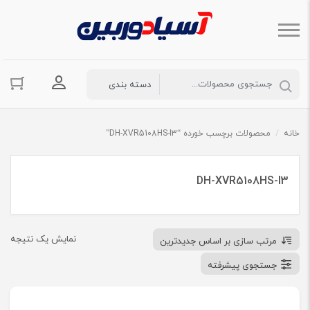
ورود به حسا
خانه
/
محصولات برچسب خورده “DH-XVR5108HS-I3”
DH-XVR5108HS-I3
نمایش یک نتیجه
مرتب سازی بر اساس جدیدترین
جستجوی پیشرفته