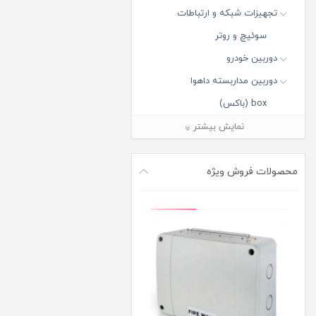
تجهیزات شبکه و ارتباطات
سوئیچ و روتر
دوربین خودرو
دوربین مداربسته داهوا
box (باکس)
Bullet (بالت)
نمایش بیشتر
Dome (دام)
Fisheye (فیش آی)
محصولات فروش ویژه
Panorama PTZ (پاروناما پی تی
زد)
PTZ (پی تی زد)
Turret (تورت)
دوربین مدار بسته آی پی
دوربین مدار بسته ارزان قیمت