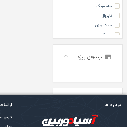
گروه اقتصادی
سامسونگ
فایروال
هایک ویژن
ویو تک
برندهای ویژه
درباره ما
ارتباط 
آدرس دفت
تهران، 