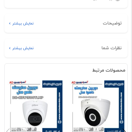
توضیحات
نمایش بیشتر
توضیحات
نظرات شما
نمایش بیشتر
خرید اینترنتی دوربین مداربسته داهوا مدل DH-HAC-HDW1200RP
هیچ دیدگاهی برای این محصول نوشته نشده است.
محصولات مرتبط
اولین نفری باشید که دیدگاهی را ارسال می کنید برای
“دوربین مداربسته داهوا مدل DH-HAC-HDW1200RP”
نشانی ایمیل شما منتشر نخواهد شد.
بخش‌های موردنیاز علامت‌گذاری
شده‌اند
*
امتیاز شما
*