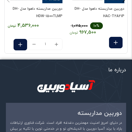
دیدگاه شما
*
دوربین مداربسته داهوا مدل DH-
دوربین مداربسته داهوا مدل DH-
P
HDW-1500TLMP
HAC-T2A21P
4,536,000
1,075,000
10%
تومان
967,500
تومان
درباره ما
نام
*
دوربین مداربسته
ایمیل
*
در دنیای امروز امنیت مهمترین دغدغه افراد است. شرکت فناوری ارتباطات
باراد با برند آسیا دوربین با اندیشه‌ای نو و در خدمتی نوین با تکیه بر بیش