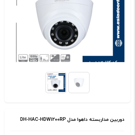
دوربین مداربسته داهوا مدل DH-HAC-HDW1200RP