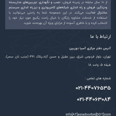
از 10 سال سابقه در زمینه فروش،
نصب و نگهداری دوربین‌های مداربسته
ودزدگیر، فروش و راه اندازی شبکه‌های کامپیوتری و نیزراه اندازی سیستم
سانترال
فعالیت می‌کند. در این مجموعه شما به راحتی می‌توانید با
استفاده از خدمات مشاوره رایگان با خیال راحت پکیج مورد نیاز خود را
انتخاب کرده و با خاطری آسوده از مزایای ویژه آن بهره‌مند شوید.
ارتباط با ما
آدرس دفتر مرکزی آسیا دوربین:
تهران، بلوار فردوس شرق، بین عقیل و حسن آباد،پلاک 361 (جنب نان سحر)،
طبقه 5، واحد 18
شماره های تماس :
021-44076535
021-44063084
info[AT]asiadoorbin[DOT]com