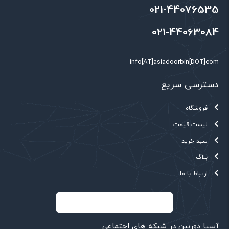
021-44076535
021-44063084
info[AT]asiadoorbin[DOT]com
دسترسی سریع
فروشگاه
لیست قیمت
سبد خرید
بلاگ
ارتباط با ما
آسیا دوربین در شبکه های اجتماعی