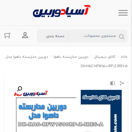
ورود به حسا
خانه
/
کالای دیجیتال
/
دوربین مداربسته داهوا
/
دوربین مداربسته داهوا مدل
DH-HAC-HFW1500RP-Z-IRE6-A