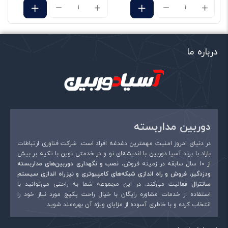
رزولوشن ‌های تصویر –
25/30fps@1080P
قابلیت دید در شب – دارد
قابلیت حذف نویز – دارد
درباره ما
میکروفن داخلی – ندارد
نام
*
دوربین مداربسته
ایمیل
*
در دنیای امروز امنیت مهمترین دغدغه افراد است. شرکت فناوری ارتباطات
باراد با برند آسیا دوربین با اندیشه‌ای نو و در خدمتی نوین با تکیه بر بیش
از 10 سال سابقه در زمینه فروش،
نصب و نگهداری دوربین‌های مداربسته
ودزدگیر، فروش و راه اندازی شبکه‌های کامپیوتری و نیزراه اندازی سیستم
سانترال
فعالیت می‌کند. در این مجموعه شما به راحتی می‌توانید با
استفاده از خدمات مشاوره رایگان با خیال راحت پکیج مورد نیاز خود را
انتخاب کرده و با خاطری آسوده از مزایای ویژه آن بهره‌مند شوید.