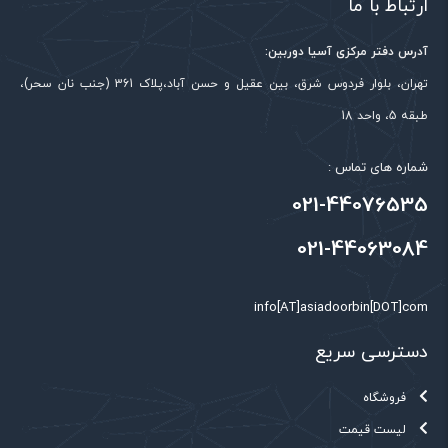
ارتباط با ما
آدرس دفتر مرکزی آسیا دوربین:
تهران، بلوار فردوس شرق، بین عقیل و حسن آباد،پلاک 361 (جنب نان سحر)،
طبقه 5، واحد 18
شماره های تماس :
021-44076535
021-44063084
info[AT]asiadoorbin[DOT]com
دسترسی سریع
فروشگاه
لیست قیمت