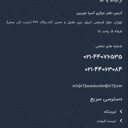
ارتباط با ما
آدرس دفتر مرکزی آسیا دوربین:
تهران، بلوار فردوس شرق، بین عقیل و حسن آباد،پلاک 361 (جنب نان سحر)،
طبقه 5، واحد 18
شماره های تماس :
021-44076535
021-44063084
info[AT]asiadoorbin[DOT]com
دسترسی سریع
فروشگاه
لیست قیمت