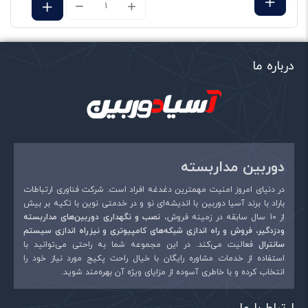
فاصله کانونى –
4.5 تا 135 میلی متر
بزرگنمایی دیجیتال – دارد
بزرگنمایی اپتیکال – دارد
درباره ما
قابلیت تحت شبکه – دارد
قابلیت دید در شب –
150 متر
پشتیبانی از فرمت‌ ویدیویی –
H.265+/H.265/H.264+/H.264
نام
*
نوع اتصال –
باسیم
قابلیت ضبط صدا – ندارد
دوربین مداربسته
ایمیل
*
قابلیت چرخش Tilt – دارد
در دنیای امروز امنیت مهمترین دغدغه افراد است. شرکت فناوری ارتباطات
قابلیت چرخش – دارد Pan
باراد با برند آسیا دوربین با اندیشه‌ای نو و در خدمتی نوین با تکیه بر بیش
از 10 سال سابقه در زمینه فروش،
نصب و نگهداری دوربین‌های مداربسته
درگاه و اتصالات
ودزدگیر، فروش و راه اندازی شبکه‌های کامپیوتری و نیزراه اندازی سیستم
سانترال
فعالیت می‌کند. در این مجموعه شما به راحتی می‌توانید با
PoE – دارد
استفاده از خدمات مشاوره رایگان با خیال راحت پکیج مورد نیاز خود را
انتخاب کرده و با خاطری آسوده از مزایای ویژه آن بهره‌مند شوید.
شیار کارت حافظه – دارد