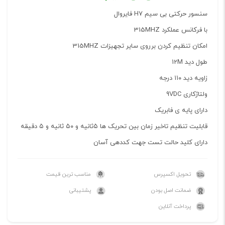
سنسور حرکتی بی سیم H7 فایروال
با فرکانس عملکرد 315MHZ
امکان تنظیم کردن برروی سایر تجهیزات 315MHZ
طول دید 12M
زاویه دید ۱۱۰ درجه
ولتاژکاری 9VDC
دارای پایه ی فابریک
قابلیت تنظیم تاخیر زمان بین تحریک ها ۵ثانیه و ۵۰ ثانیه و ۵ دقیقه
دارای کلید حالت تست جهت کددهی آسان
تحویل اکسپرس
مناسب ترین قیمت
ضمانت اصل بودن
پشتیبانی
پرداخت آنلاین