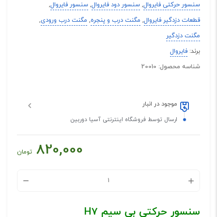
سنسور حرکتی فایروال
,
سنسور دود فایروال
,
سنسور فایروال
,
قطعات دزدگیر فایروال
,
مگنت درب و پنجره
,
مگنت درب ورودی
,
مگنت دزدگیر
برند:
فایروال
شناسه محصول: 20010
موجود در انبار
ارسال توسط فروشگاه اینترنتی آسیا دوربین
820,000
تومان
سنسور حرکتی بی سیم H7