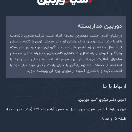
لینک مدل DES-1026G با دو پورت گیگابیتی”
• سرعت و امنیت زیاد • طراحی زیبا
نشانی ایمیل شما منتشر نخواهد شد.
بخش‌های موردنیاز علامت‌گذاری
شده‌اند
*
دوربین مداربسته
امتیاز شما
*
در دنیای امروز امنیت مهمترین دغدغه افراد است. شرکت فناوری ارتباطات
باراد با برند آسیا دوربین با اندیشه‌ای نو و در خدمتی نوین با تکیه بر بیش
از 10 سال سابقه در زمینه فروش،
نصب و نگهداری دوربین‌های مداربسته
ودزدگیر، فروش و راه اندازی شبکه‌های کامپیوتری و نیزراه اندازی سیستم
دیدگاه شما
*
سانترال
فعالیت می‌کند. در این مجموعه شما به راحتی می‌توانید با
استفاده از خدمات مشاوره رایگان با خیال راحت پکیج مورد نیاز خود را
انتخاب کرده و با خاطری آسوده از مزایای ویژه آن بهره‌مند شوید.
ارتباط با ما
آدرس دفتر مرکزی آسیا دوربین:
تهران، بلوار فردوس شرق، بین عقیل و حسن آباد،پلاک 361 (جنب نان سحر)،
طبقه 5، واحد 18