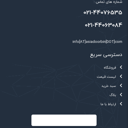
شماره های تماس :
نام
*
021-44076535
021-44063084
ایمیل
*
info[AT]asiadoorbin[DOT]com
دسترسی سریع
فروشگاه
لیست قیمت
سبد خرید
بلاگ
ارتباط با ما