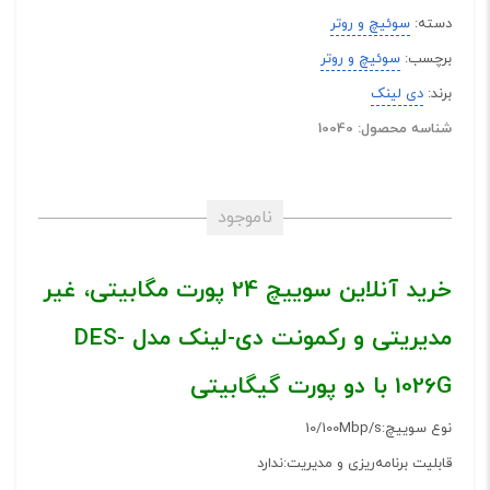
دسته:
سوئیچ و روتر
برچسب:
سوئیچ و روتر
برند:
دی لینک
شناسه محصول: 10040
ناموجود
خرید آنلاین سوییچ 24 پورت مگابیتی، غیر
مدیریتی و رکمونت دی-لینک مدل DES-
1026G با دو پورت گیگابیتی
نوع سوییچ:10/100Mbp/s
قابلیت برنامه‌ریزی و مدیریت:ندارد