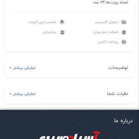
تعداد پورت‌ها:24 عدد
تحویل اکسپرس
مناسب ترین قیمت
ضمانت اصل بودن
پشتیبانی
پرداخت آنلاین
توضیحات
نمایش بیشتر
توضیحات
نظرات شما
نمایش بیشتر
• دارای پروتکل CSMA/CD
هیچ دیدگاهی برای این محصول نوشته نشده است.
• دارای دو پورت 10/100/1000Mbps و 24 پورت 10/100Mbps port
اولین نفری باشید که دیدگاهی را ارسال می کنید برای
درباره ما
• دارای نور LED برای Per device :Status/Power , Per port :
“سوییچ 24 پورت مگابیتی، غیر مدیریتی و رکمونت دی-
Link/Activity