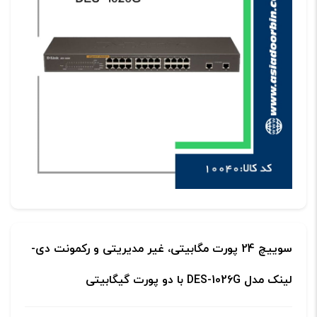
سوییچ 24 پورت مگابیتی، غیر مدیریتی و رکمونت دی-
لینک مدل DES-1026G با دو پورت گیگابیتی