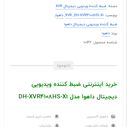
دسته:
ضبط کننده ویدویی دیجیتال XVR
برچسب:
DH-XVR4108HS-X1
,
XVR
,
داهوا
,
ضبط کننده ویدیویی دیجیتال داهوا
برند:
داهوا
شناسه محصول: 10142
ناموجود
خرید اینترنتی ضبط کننده ویدیویی
دیجیتال داهوا مدل DH-XVR4108HS-X1
تحویل اکسپرس
مناسب ترین قیمت
ضمانت اصل بودن
پشتیبانی