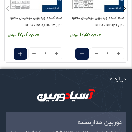
امتیاز شما
*
ضبط کننده ویدیویی دیجیتال داهوا
ضبط کننده ویدیویی دیجیتال داهوا
ض
دیدگاه شما
*
مدل DH-XVR1B16-I
مدل DH-XVR5108HS-I3
م
17,040,000
16,560,000
تومان
تومان
درباره ما
نام
*
دوربین مداربسته
در دنیای امروز امنیت مهمترین دغدغه افراد است. شرکت فناوری ارتباطات