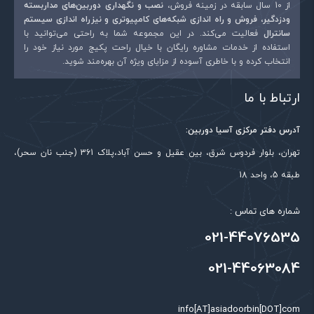
از 10 سال سابقه در زمینه فروش،
نصب و نگهداری دوربین‌های مداربسته
ودزدگیر، فروش و راه اندازی شبکه‌های کامپیوتری و نیزراه اندازی سیستم
سانترال
فعالیت می‌کند. در این مجموعه شما به راحتی می‌توانید با
استفاده از خدمات مشاوره رایگان با خیال راحت پکیج مورد نیاز خود را
انتخاب کرده و با خاطری آسوده از مزایای ویژه آن بهره‌مند شوید.
ارتباط با ما
آدرس دفتر مرکزی آسیا دوربین:
تهران، بلوار فردوس شرق، بین عقیل و حسن آباد،پلاک 361 (جنب نان سحر)،
طبقه 5، واحد 18
شماره های تماس :
021-44076535
021-44063084
info[AT]asiadoorbin[DOT]com