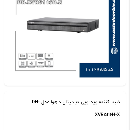
ضبط کننده ویدیویی دیجیتال داهوا مدل DH-
XVR5116H-X