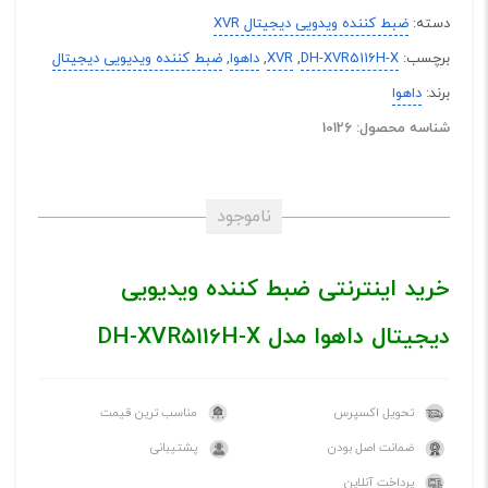
دسته:
ضبط کننده ویدویی دیجیتال XVR
برچسب:
DH-XVR5116H-X
,
XVR
,
داهوا
,
ضبط کننده ویدیویی دیجیتال
برند:
داهوا
شناسه محصول: 10126
ناموجود
خرید اینترنتی ضبط کننده ویدیویی
دیجیتال داهوا مدل DH-XVR5116H-X
تحویل اکسپرس
مناسب ترین قیمت
ضمانت اصل بودن
پشتیبانی
پرداخت آنلاین