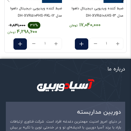
ضبط کننده ویدیویی دیجیتال داهوا
ضبط کننده ویدیویی دیجیتال داهوا
ض
دیدگاه شما
*
مدل DH-XVR5108HS-I3
مدل DH-XVR5104HS-4KL-I2
م
17,040,000
6,831,000
37%
تومان
4,298,600
تومان
درباره ما
نام
*
دوربین مداربسته
در دنیای امروز امنیت مهمترین دغدغه افراد است. شرکت فناوری ارتباطات
ایمیل
*
باراد با برند آسیا دوربین با اندیشه‌ای نو و در خدمتی نوین با تکیه بر بیش