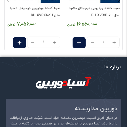
ضبط کننده ویدیویی دیجیتال داهوا
ضبط کننده ویدیویی دیجیتال داهوا
ض
دیدگاه شما
*
مدل DH-XVR1B16-I
مدل DH-XVR1B04-I
م
7,056,000
16,560,000
تومان
تومان
درباره ما
نام
*
دوربین مداربسته
در دنیای امروز امنیت مهمترین دغدغه افراد است. شرکت فناوری ارتباطات
ایمیل
*
باراد با برند آسیا دوربین با اندیشه‌ای نو و در خدمتی نوین با تکیه بر بیش