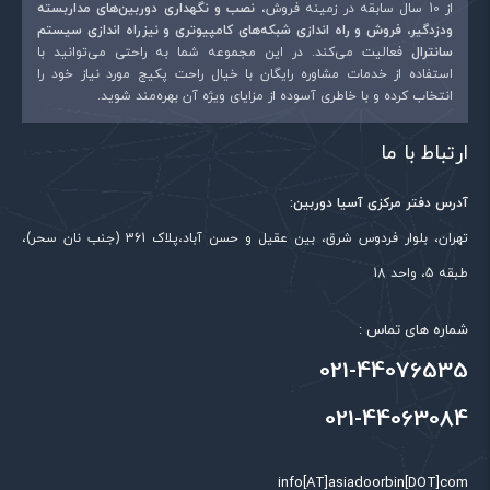
از 10 سال سابقه در زمینه فروش،
نصب و نگهداری دوربین‌های مداربسته
ودزدگیر، فروش و راه اندازی شبکه‌های کامپیوتری و نیزراه اندازی سیستم
سانترال
فعالیت می‌کند. در این مجموعه شما به راحتی می‌توانید با
استفاده از خدمات مشاوره رایگان با خیال راحت پکیج مورد نیاز خود را
انتخاب کرده و با خاطری آسوده از مزایای ویژه آن بهره‌مند شوید.
ارتباط با ما
آدرس دفتر مرکزی آسیا دوربین:
تهران، بلوار فردوس شرق، بین عقیل و حسن آباد،پلاک 361 (جنب نان سحر)،
طبقه 5، واحد 18
شماره های تماس :
021-44076535
021-44063084
info[AT]asiadoorbin[DOT]com