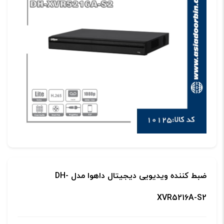
ضبط کننده ویدیویی دیجیتال داهوا مدل DH-
XVR5216A-S2