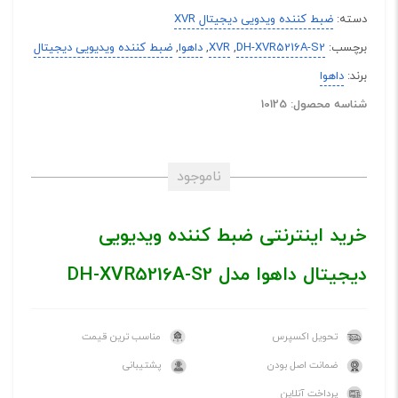
دسته:
ضبط کننده ویدویی دیجیتال XVR
برچسب:
DH-XVR5216A-S2
,
XVR
,
داهوا
,
ضبط کننده ویدیویی دیجیتال
برند:
داهوا
شناسه محصول: 10125
ناموجود
خرید اینترنتی ضبط کننده ویدیویی
دیجیتال داهوا مدل DH-XVR5216A-S2
تحویل اکسپرس
مناسب ترین قیمت
ضمانت اصل بودن
پشتیبانی
پرداخت آنلاین