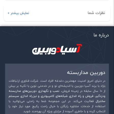
توضیحات
نظرات شما
نمایش بیشتر
ابعاد
1*15*30 میلی‌متر
هیچ دیدگاهی برای این محصول نوشته نشده است.
وزن
100 گرم
اولین نفری باشید که دیدگاهی را ارسال می کنید برای “کابل
درباره ما
برق 3 پین منبع تغذیه کامپیوتر طول 1.5 متر”
نشانی ایمیل شما منتشر نخواهد شد.
بخش‌های موردنیاز علامت‌گذاری
شده‌اند
*
امتیاز شما
*
دوربین مداربسته
در دنیای امروز امنیت مهمترین دغدغه افراد است. شرکت فناوری ارتباطات
باراد با برند آسیا دوربین با اندیشه‌ای نو و در خدمتی نوین با تکیه بر بیش
دیدگاه شما
*
از 10 سال سابقه در زمینه فروش،
نصب و نگهداری دوربین‌های مداربسته
ودزدگیر، فروش و راه اندازی شبکه‌های کامپیوتری و نیزراه اندازی سیستم
سانترال
فعالیت می‌کند. در این مجموعه شما به راحتی می‌توانید با
استفاده از خدمات مشاوره رایگان با خیال راحت پکیج مورد نیاز خود را
انتخاب کرده و با خاطری آسوده از مزایای ویژه آن بهره‌مند شوید.