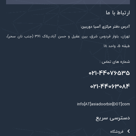
ارتباط با ما
آدرس دفتر مرکزی آسیا دوربین:
تهران، بلوار فردوس شرق، بین عقیل و حسن آباد،پلاک 361 (جنب نان سحر)،
طبقه 5، واحد 18
نام
*
شماره های تماس :
021-44076535
021-44063084
ایمیل
*
info[AT]asiadoorbin[DOT]com
دسترسی سریع
فروشگاه