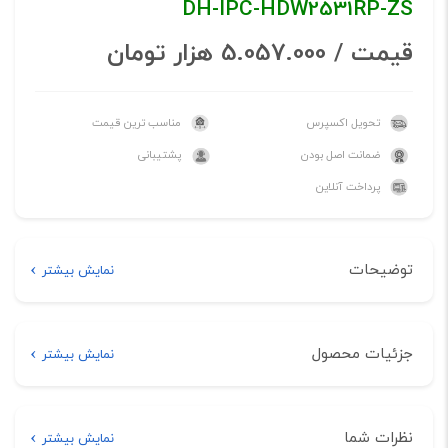
DH-IPC-HDW2531RP-ZS
قیمت / 5.057.000 هزار تومان
تحویل اکسپرس
مناسب ترین قیمت
ضمانت اصل بودن
پشتیبانی
پرداخت آنلاین
توضیحات
نمایش بیشتر
توضیحات
جزئیات محصول
نمایش بیشتر
خرید اینترنتی دوربین مداربسته
مشخصات فنی
داهوا مدل DH-IPC-HDW2531RP-ZS
نظرات شما
نمایش بیشتر