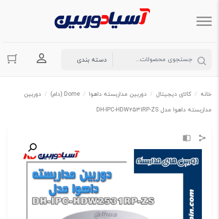
ورود به حسا
خانه
/
کالای دیجیتال
/
دوربین مداربسته داهوا
/
Dome (دام)
/
دوربین
مداربسته داهوا مدل DH-IPC-HDW2531RP-ZS