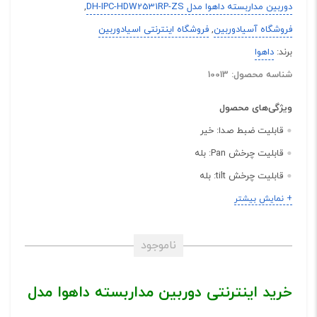
دوربین مداربسته داهوا مدل DH-IPC-HDW2531RP-ZS
,
فروشگاه آسیادوربین
,
فروشگاه اینترنتی اسیادوربین
برند:
داهوا
شناسه محصول: 10013
ویژگی‌های محصول
قابلیت ضبط صدا:
خیر
قابلیت چرخش Pan:
بله
قابلیت چرخش tilt:
بله
مشخصات ظاهری:
Dome (دام)
+ نمایش بیشتر
بدنه:
فلز
رنگ ها:
سفید
ناموجود
نوع اتصال:
کابل شبکه RJ45
خرید اینترنتی دوربین مداربسته داهوا مدل
قابلیت بزرگنمایی دیجیتال:
دارد