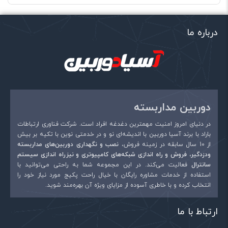
نوع اتصال
کابل شبکه
شرکت سازنده
داهوا
درباره ما
نام مدل
DH-IPC-HDW2531RP-ZS
تکنولوژی ساخت
تحت شبکه
نام
*
وزن
600گرم
ابعاد
122mm x 102mm
دوربین مداربسته
ایمیل
*
نوع سنسور
cmos
در دنیای امروز امنیت مهمترین دغدغه افراد است. شرکت فناوری ارتباطات
باراد با برند آسیا دوربین با اندیشه‌ای نو و در خدمتی نوین با تکیه بر بیش
کشور سازنده
چین
از 10 سال سابقه در زمینه فروش،
نصب و نگهداری دوربین‌های مداربسته
ودزدگیر، فروش و راه اندازی شبکه‌های کامپیوتری و نیزراه اندازی سیستم
منبع تغذیه
DC12V, PoE
سانترال
فعالیت می‌کند. در این مجموعه شما به راحتی می‌توانید با
استفاده از خدمات مشاوره رایگان با خیال راحت پکیج مورد نیاز خود را
قابلیت دید در شب
دارد
انتخاب کرده و با خاطری آسوده از مزایای ویژه آن بهره‌مند شوید.
روزولوشن
5مگاپیکسل
ارتباط با ما
نوع لنز
موتورایز