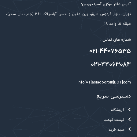
قابلیت بزرگنمایی
آدرس دفتر مرکزی آسیا دوربین:
16برابر
دیجیتال
تهران، بلوار فردوس شرق، بین عقیل و حسن آباد،پلاک 361 (جنب نان سحر)،
قابلیت POE
دارد
طبقه 5، واحد 18
فشرده سازی تصویر
H.265/H.264H/MJPEG
شماره های تماس :
1/2.7” 5Megapixel progressive
021-44076535
نوع حسگر تصویر
CMOS
021-44063084
کارت SD
128گیگ
info[AT]asiadoorbin[DOT]com
دسترسی سریع
فروشگاه
لیست قیمت
سبد خرید