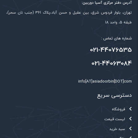
آدرس دفتر مرکزی آسیا دوربین:
تهران، بلوار فردوس شرق، بین عقیل و حسن آباد،پلاک 361 (جنب نان سحر)،
طبقه 5، واحد 18
شماره های تماس :
021-44076535
021-44063084
info[AT]asiadoorbin[DOT]com
دسترسی سریع
فروشگاه
لیست قیمت
سبد خرید