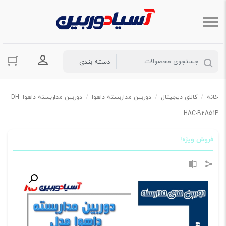
ورود به حسا
خانه
/
کالای دیجیتال
/
دوربین مداربسته داهوا
/
دوربین مداربسته داهوا DH-
HAC-B2A51P
فروش ویژه!