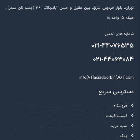
تهران، بلوار فردوس شرق، بین عقیل و حسن آباد،پلاک 361 (جنب نان سحر)،
طبقه 5، واحد 18
شماره های تماس :
021-44076535
021-44063084
info[AT]asiadoorbin[DOT]com
دسترسی سریع
فروشگاه
لیست قیمت
سبد خرید
بلاگ