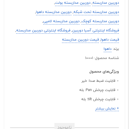
دوربین مداربسته
,
دوربین مداربسته بولت
,
دوربین مداربسته تحت شبکه
,
دوربین مداربسته داهوا
,
دوربین مداربسته کوچک
,
دوربین مداربسته لامپی
,
فروشگاه اینترنتی آسیا دوربین
,
فروشگاه اینترنتی دوربین مداربسته
,
قیمت داهوا
,
قیمت دوربین مداربسته
برند:
داهوا
شناسه محصول: 10001
ویژگی‌های محصول
قابلیت ضبط صدا:
خیر
قابلیت چرخش Pan:
بله
قابلیت چرخش tilt:
بله
مشخصات ظاهری:
بولت
+ نمایش بیشتر
بدنه:
پلاستیک, فلز
رنگ ها:
سفید
ناموجود