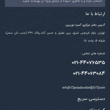
انتخاب کرده و با خاطری آسوده از مزایای ویژه آن بهره‌مند شوید.
روزولوشن
4مگاپیکسل
ارتباط با ما
نوع لنز
فیکس
قابلیت بزرگنمایی
آدرس دفتر مرکزی آسیا دوربین:
16برابر
دیجیتال
تهران، بلوار فردوس شرق، بین عقیل و حسن آباد،پلاک 361 (جنب نان سحر)،
قابلیت POE
دارد
طبقه 5، واحد 18
فشرده سازی تصویر
H.265/H.264/H.264B/MJPEG
شماره های تماس :
نوع حسگر تصویر
1/3” 4Megapixel progresive CMOS
021-44076535
کارت SD
ندارد
021-44063084
info[AT]asiadoorbin[DOT]com
دسترسی سریع
فروشگاه