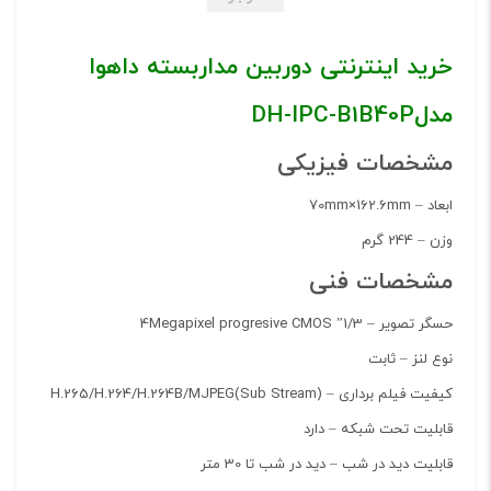
نوع اتصال:
کابل شبکه RJ45
خرید اینترنتی دوربین مداربسته داهوا
قابلیت بزرگنمایی دیجیتال:
دارد
مدلDH-IPC-B1B40P
مشخصات فیزیکی
ابعاد –
70mm×162.6mm
وزن –
244 گرم
مشخصات فنی
حسگر تصویر –
1/3” 4Megapixel progresive CMOS
نوع لنز –
ثابت
کیفیت فیلم برداری –
H.265/H.264/H.264B/MJPEG(Sub Stream)
قابلیت تحت شبکه – دارد
قابلیت دید در شب –
دید در شب تا 30 متر