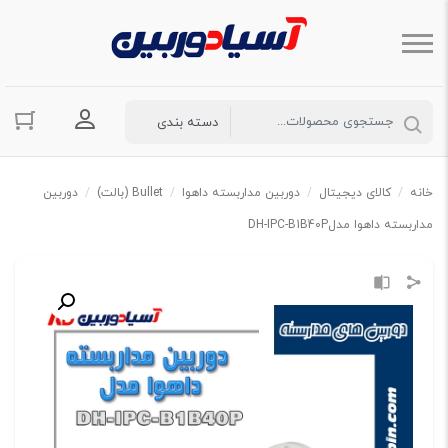
ورود به حسا
خانه
/
کالای دیجیتال
/
دوربین مداربسته داهوا
/
Bullet (بالت)
/
دوربین
مداربسته داهوا مدلDH-IPC-B1B40P