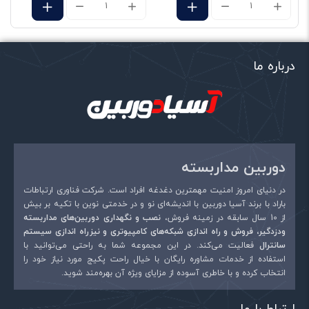
مشخصات ظاهری
بولت
نوع اتصال
کابل شبکه
شرکت سازنده
داهوا
درباره ما
نام مدل
DH-IPC-K22P
تکنولوژی ساخت
تحت شبکه
نام
*
وزن
160گرم
ابعاد
78.5 mm × 90.5 mm × 127.8 mm
دوربین مداربسته
ایمیل
*
نوع سنسور
cmos
در دنیای امروز امنیت مهمترین دغدغه افراد است. شرکت فناوری ارتباطات
باراد با برند آسیا دوربین با اندیشه‌ای نو و در خدمتی نوین با تکیه بر بیش
کشور سازنده
چین
از 10 سال سابقه در زمینه فروش،
نصب و نگهداری دوربین‌های مداربسته
ودزدگیر، فروش و راه اندازی شبکه‌های کامپیوتری و نیزراه اندازی سیستم
منبع تغذیه
12V DC
سانترال
فعالیت می‌کند. در این مجموعه شما به راحتی می‌توانید با
استفاده از خدمات مشاوره رایگان با خیال راحت پکیج مورد نیاز خود را
قابلیت دید در شب
دارد
انتخاب کرده و با خاطری آسوده از مزایای ویژه آن بهره‌مند شوید.
روزولوشن
2مگاپیکسل