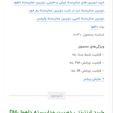
خرید دوربین های مداربسته ایرانی و خارجی
,
دوربین مداربسته داهوا
,
دوربین مداربسته دید در شب
,
دوربین مداربسته رم خور
,
دوربین مداربسته لامپی
,
دوربین مداربسته وایرلس
برند:
داهوا
شناسه محصول: 10030
ویژگی‌های محصول
قابلیت ضبط صدا:
بله
قابلیت چرخش Pan:
بله
قابلیت چرخش tilt:
بله
مشخصات ظاهری:
بولت
+ نمایش بیشتر
بدنه:
پلاستیک
رنگ ها:
سفید
ناموجود
نوع اتصال:
کابل شبکه RJ45
خرید اینترنتی دوربین مداربسته داهوا DH-
قابلیت بزرگنمایی دیجیتال:
خیر